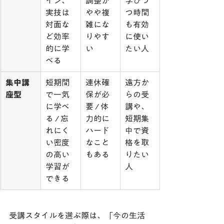
イン、
調整が
学びつ
実技は
やや複
つ時間
対面な
雑にな
も有効
ど効率
りやす
に使い
的に学
い
たい人
べる
集中講
短期間
連休確
遠方か
座型
で一気
保が必
らの受
に学べ
要 / 体
講や、
る / 忘
力的に
短期集
れにく
ハード
中で資
い密度
なこと
格を取
の高い
もある
りたい
学習が
人
できる
受講スタイルを選ぶ際は、「今の生活