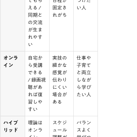
てもら
日程が
つけた
える / 
固定さ
い人
同期と
れがち
の交流
が生ま
れやす
い
オンラ
自宅か
実技の
仕事や
イン
ら受講
細かな
子育て
できる 
感覚が
と両立
/ 録画視
伝わり
しなが
聴があ
にくい
ら学び
れば復
場合が
たい人
習しや
ある
すい
ハイブ
理論は
スケジ
バラン
リッド
オンラ
ュール
スよく