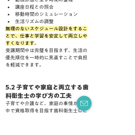
講座日程との照合
移動時間のシミュレーション
生活リズムの調整
無理のないスケジュール設計をするこ
とで、仕事と学習を安定して両立しや
すくなります
。
受講期間中は完璧を目指さず、生活の
優先順位を一時的に見直すことで負担
を軽減できます。
5.2 子育てや家庭と両立する歯
科衛生士の学び方の工夫
子育てや介護など、家庭の事情がある
中で資格取得を目指す歯科衛生士にと
って、学び方の工夫は欠かせません。
まず、オンライン受講や短時間の単発
講座など、「細切れ時間を活用しやす