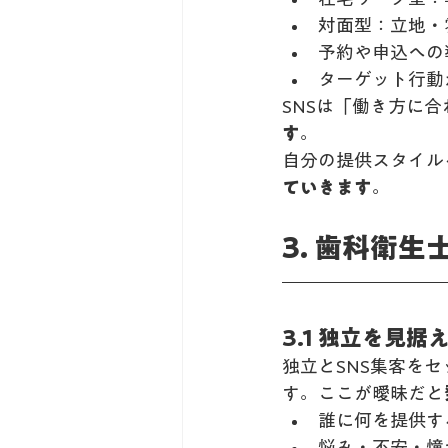
対面型：立地・
予約や申込への
ターゲット行動
SNSは「働き方に
す
。
自分の提供スタイル
ていきます
。
3. 歯科衛
3.1 独立を見
独立とSNS集客を
す。ここが曖昧だと
誰に何を提供す
悩み・不安・憧