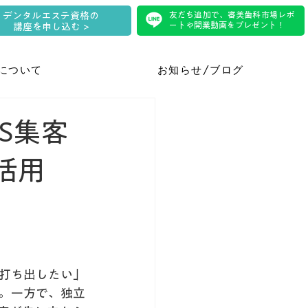
友だち追加で、審美歯科市場レポ
デンタルエステ資格の
ートや開業動画をプレゼント！
講座を申し込む >
について
お知らせ/ブログ
S集客
活用
打ち出したい」
。一方で、独立