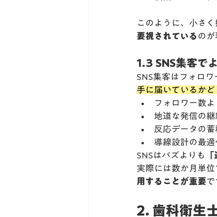
このように、小さく
要視されている
のが
1.3 SNS集
SNS集客はフォロ
手に届いているかど
フォロワー数よ
地道な発信の継
反応データの蓄
導線設計の最適
SNSはバズよりも
「
実際には数か月単位
用することが重要
で
2. 歯科衛