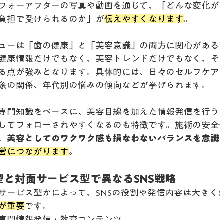
フォーアフターの写真や動画を通じて、「どんな変化が
負担で受けられるのか」が
伝えやすくなります
。
ューは「歯の健康」と「美容意識」の両方に関心がある
健康情報だけでもなく、美容トレンドだけでもなく、そ
る点が強みとなります。具体的には、日々のセルフケア
象の関係、年代別の悩みの傾向などが挙げられます。
専門知識をベースに、美容目線を加えた情報発信を行う
してフォローされやすくなるのも特徴です。施術の安全
、
美容としてのワクワク感も損なわないバランスを意識
営につながります
。
ク型と対面サービス型で異なるSNS戦略
サービス型かによって、SNSの役割や発信内容は大きく
が重要
です。
専門情報発信・教育コンテンツ