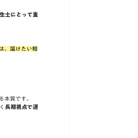
衛生士にとって重
は、届けたい相
る本質です。
く
長期視点で運