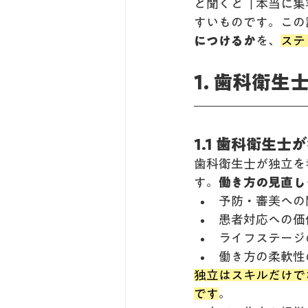
と聞くと「本当に集
すいものです。この
につけるか
を、
ステ
1. 歯科衛
1.1 歯科衛生
歯科衛生士が独立を
す。
働き方の見直し
予防・審美への
患者対応への価
ライフステージ
働き方の柔軟性
独立はスキルだけで
です
。