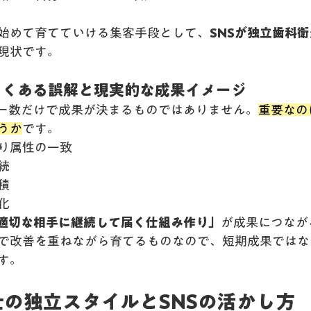
始めて育てていける集客手段として、
SNSが独立歯科
現状です。
客でよくある誤解と現実的な成果イメージ
ワー数だけで成果が決まるものではありません。
重要なの
うか
です。
り属性の一致
続
積
化
適切な相手に継続して届く仕組み作り」
が成果につなが
で改善を重ねながら育てるものなので、短期成果ではな
す。
生士の独立スタイルとSNSの活かし方